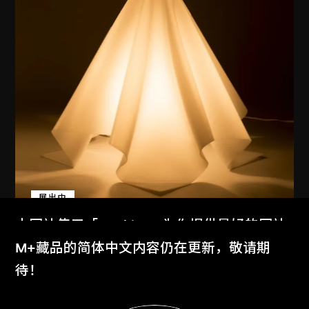
展出中
本网站使用「Cookies」为你提供最好的网站
倉俁史朗
体验。
M+藏品的简体中文内容仍在更新，敬请期
燈（Oba-Q）
了解更多
待！
1972
显示更多