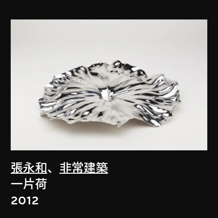
張永和
、
非常建築
一片荷
2012