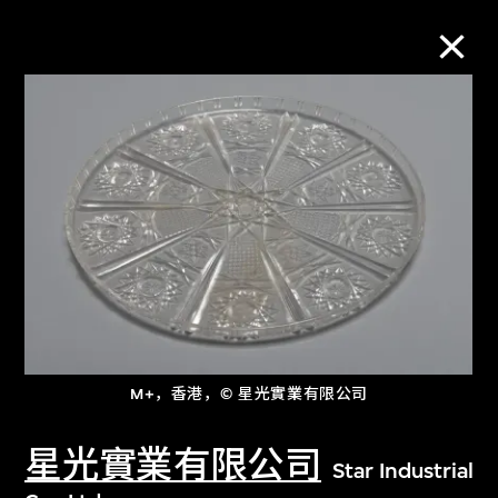
M+藏品
进一步筛选
搜索
关于M+藏品
M+，香港，© 星光實業有限公司
探索世界顶级的二十及二十一世纪视觉
文化藏品。
星光實業有限公司
Star Industrial