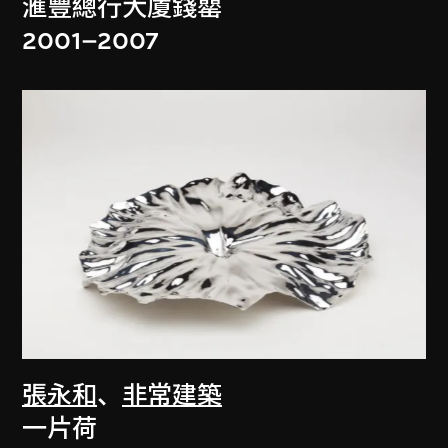
滙豐總行大廈錢罌
2001–2007
張永和
、
非常建築
一片荷