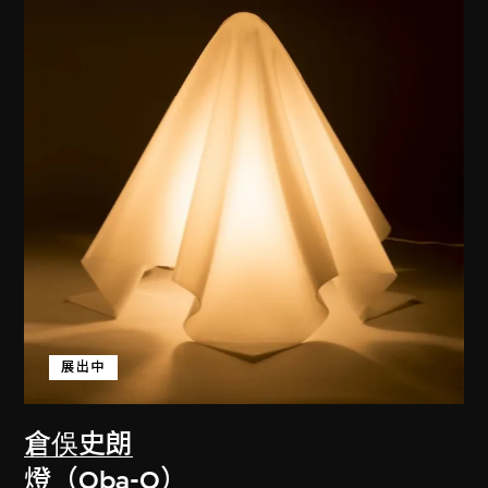
展出中
倉俁史朗
燈（Oba-Q）