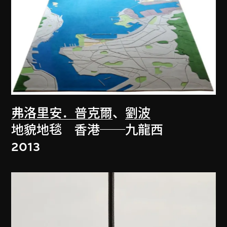
弗洛里安．普克爾
、
劉波
地貌地毯 香港──九龍西
2013