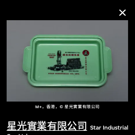
M+藏品
进一步筛选
搜索
关于M+藏品
M+，香港，© 星光實業有限公司
探索世界顶级的二十及二十一世纪视觉
文化藏品。
星光實業有限公司
Star Industrial