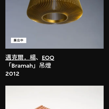
展出中
邁克爾．楊
、
EOQ
「Bramah」吊燈
2012