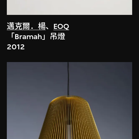
邁克爾．楊
、
EOQ
「Bramah」吊燈
2012