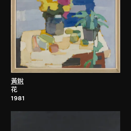
黃銳
花
1981