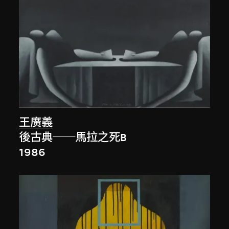
王廣義
後古典──馬拉之死B
1986