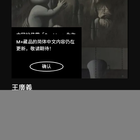
本网站使用「Cookies」为你
提供最好的网站体验。
M+藏品的简体中文内容仍在
了解更多
更新，敬请期待！
明白
确认
王廣義
後古典──聖母子
1988