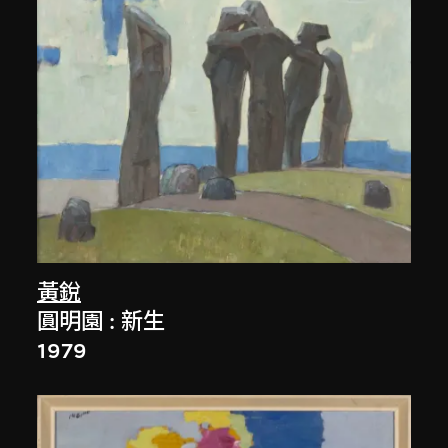
黃銳
圓明園 : 新生
1979