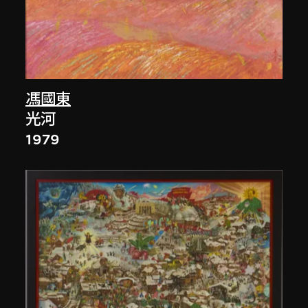
馮國東
光河
1979