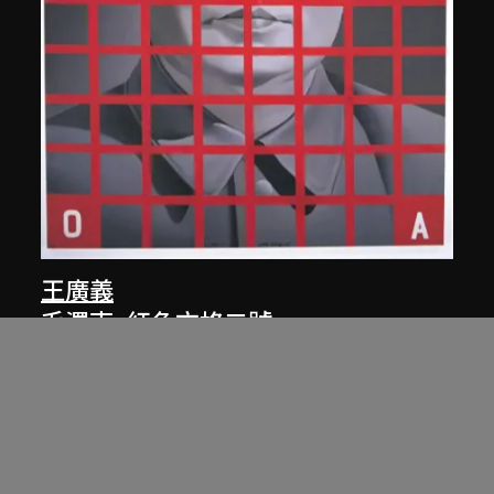
王廣義
毛澤東: 紅色方格二號
1989