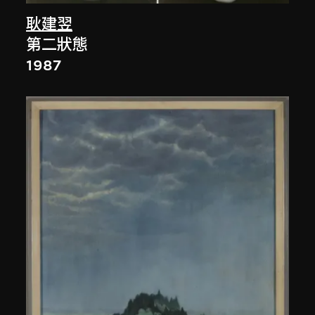
耿建翌
第二狀態
1987