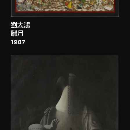
劉大鴻
臘月
1987