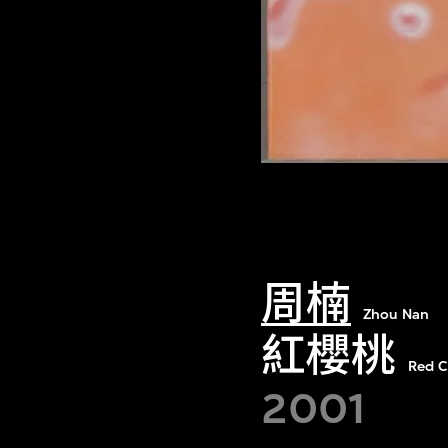
周楠
Zhou Nan
紅櫻桃
Red C
2001