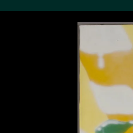
搜索M+藏品
Sea
19,052个结果
进一步筛选
关于M+藏品
探索世界顶级的二十及二十
一世纪视觉文化藏品。