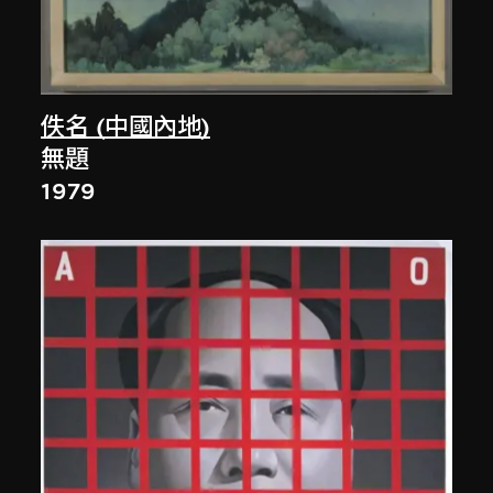
佚名 (中國內地)
無題
1979