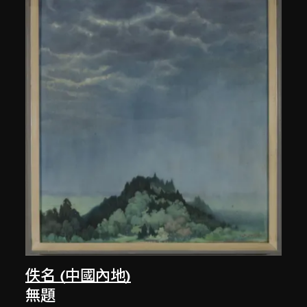
佚名 (中國內地)
無題