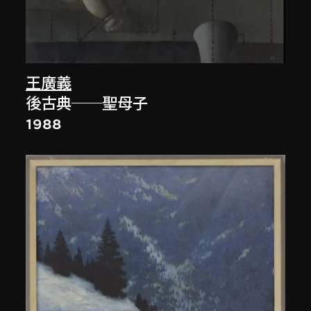
王廣義
後古典──聖母子
1988