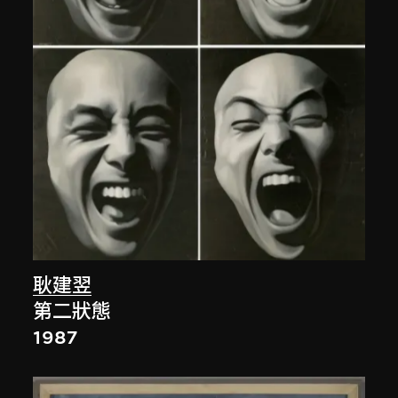
耿建翌
第二狀態
1987