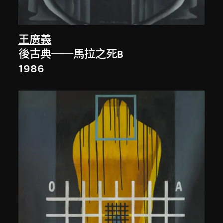
王廣義
後古典──馬拉之死B
1986