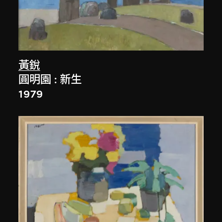
黃銳
圓明園 : 新生
1979