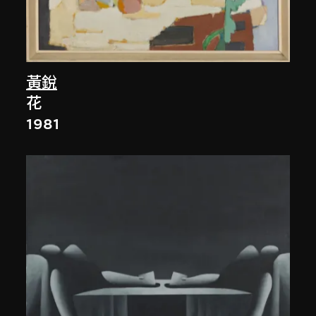
黃銳
花
1981