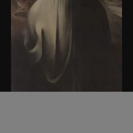
王廣義
後古典──蒙娜麗莎之後 A
1986–1987