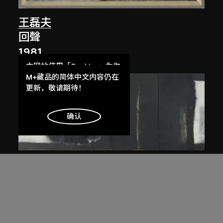
王磊夫
回聲
1981
本网站使用「Cookies」为你
提供最好的网站体验。
M+藏品的简体中文内容仍在
了解更多
更新，敬请期待！
明白
确认
張健君
有 No.115
1985–1986