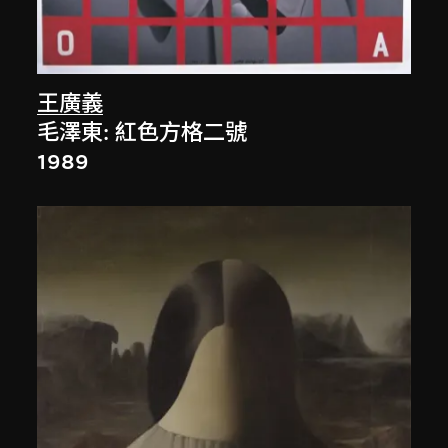
王廣義
毛澤東: 紅色方格二號
1989