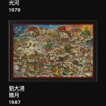
光河
1979
劉大鴻
臘月
1987