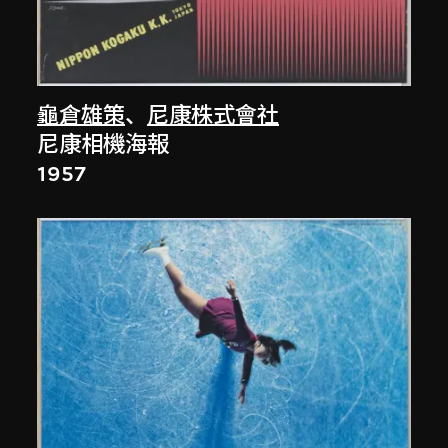
龜倉雄策
、
尼康株式會社
尼康相機海報
1957