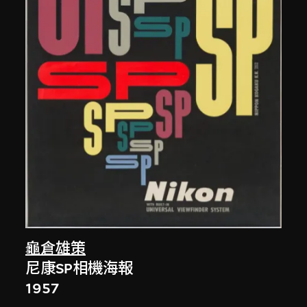
龜倉雄策
尼康SP相機海報
1957