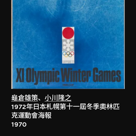
龜倉雄策
、
小川隆之
1972年日本札幌第十一屆冬季奧林匹
克運動會海報
1970