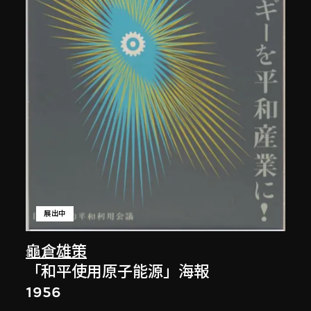
展出中
龜倉雄策
「和平使用原子能源」海報
1956