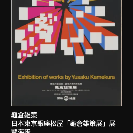
龜倉雄策
日本東京銀座松屋「龜倉雄策展」展
覽海報