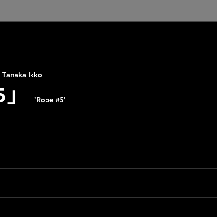
Tanaka Ikko
5」
'Rope #5'