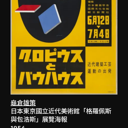
龜倉雄策
日本東京國立近代美術館「格羅佩斯
與包浩斯」展覽海報
1954