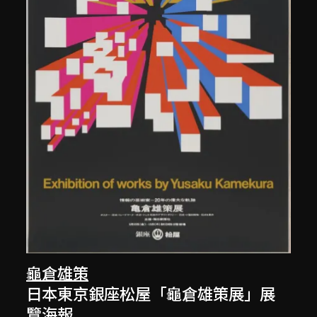
龜倉雄策
日本東京銀座松屋「龜倉雄策展」展
覽海報