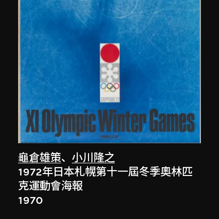
龜倉雄策
、
小川隆之
1972年日本札幌第十一屆冬季奧林匹
克運動會海報
1970