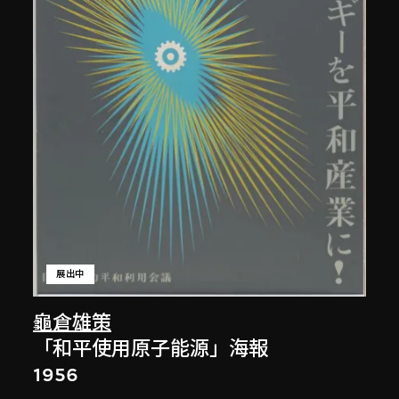
展出中
龜倉雄策
「和平使用原子能源」海報
1956