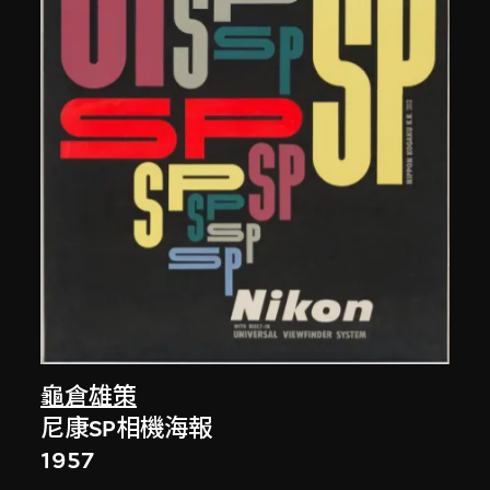
龜倉雄策
尼康SP相機海報
1957