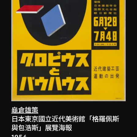
龜倉雄策
日本東京國立近代美術館「格羅佩斯
與包浩斯」展覽海報
1954