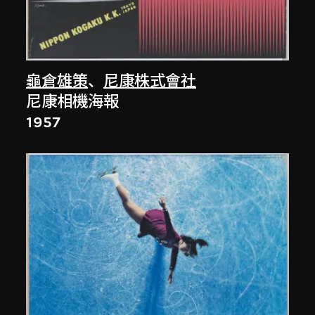
龜倉雄策
、
尼康株式會社
尼康相機海報
1957