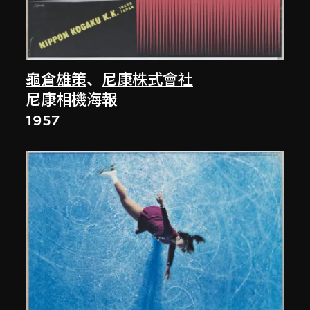
龜倉雄策
、
尼康株式會社
尼康相機海報
1957