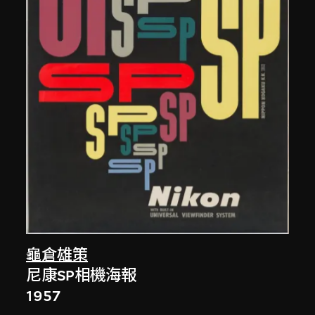
龜倉雄策
尼康SP相機海報
1957