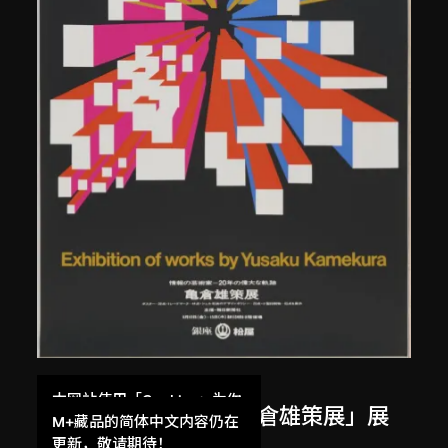
龜倉雄策
本网站使用「Cookies」为你
日本東京銀座松屋「龜倉雄策展」展
提供最好的网站体验。
M+藏品的简体中文内容仍在
覽海報
了解更多
更新，敬请期待！