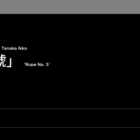
Tanaka Ikko
號」
'Rope No. 5'