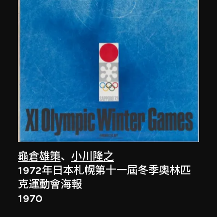
龜倉雄策
、
小川隆之
1972年日本札幌第十一屆冬季奧林匹
克運動會海報
1970