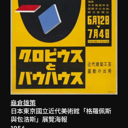
龜倉雄策
日本東京國立近代美術館「格羅佩斯
與包浩斯」展覽海報
1954