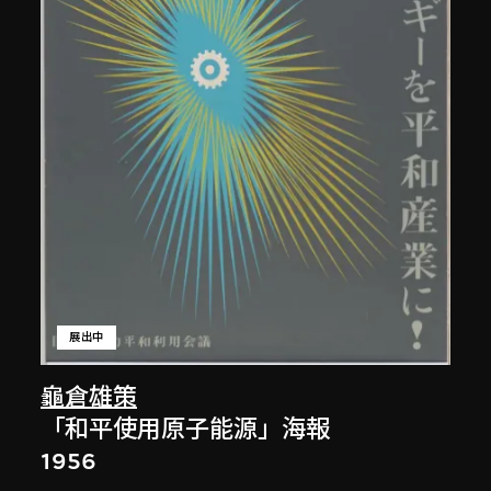
展出中
龜倉雄策
「和平使用原子能源」海報
1956