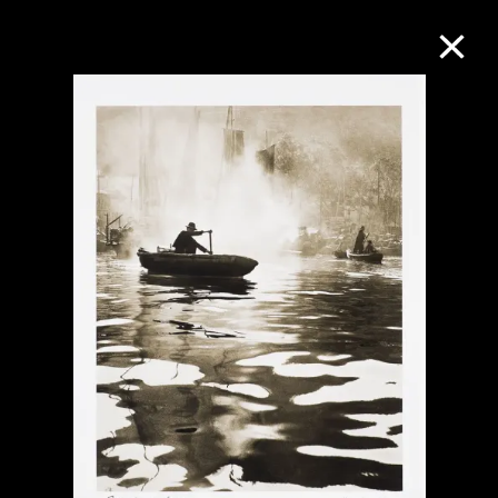
M+藏品
进一步筛选
搜索
关于M+藏品
探索世界顶级的二十及二十一世纪视觉
文化藏品。