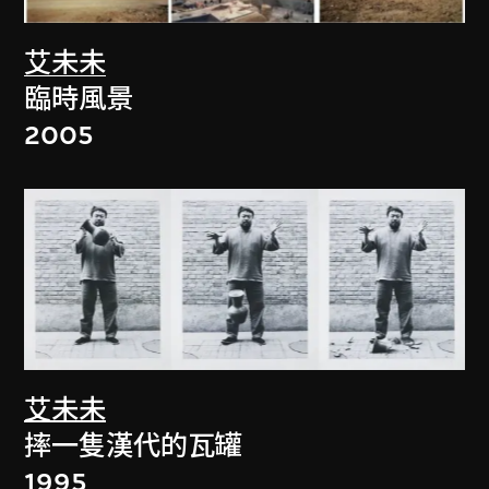
艾未未
臨時風景
2005
艾未未
摔一隻漢代的瓦罐
1995