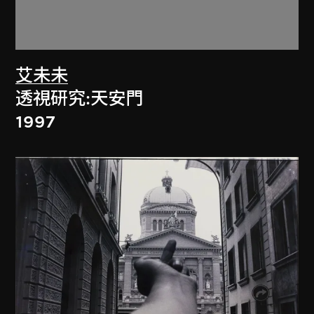
艾未未
透視研究:天安門
1997