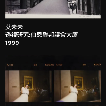
艾未未
透視研究:伯恩聯邦議會大廈
1999