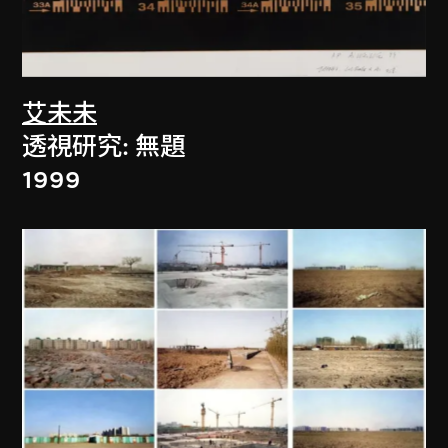
艾未未
透視研究: 無題
1999