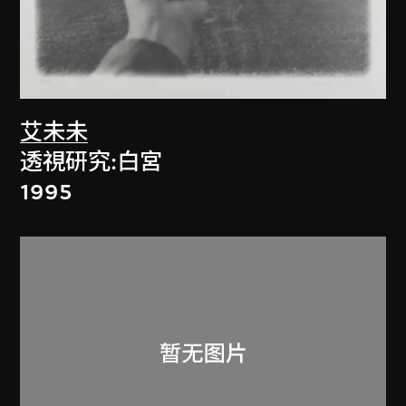
艾未未
透視研究:白宮
1995