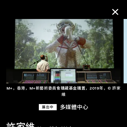
M+藏品
进一步筛选
搜索
M+，香港，M+新藝術委員會購藏基金購置，2019年，© 許家
关于M+藏品
維
探索世界顶级的二十及二十一世纪视觉
多媒體中心
展出中
文化藏品。