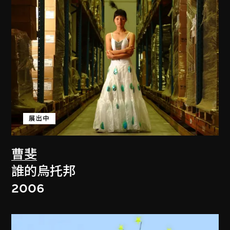
展出中
曹斐
誰的烏托邦
2006