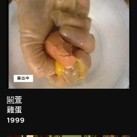
展出中
闞萱
雞蛋
1999