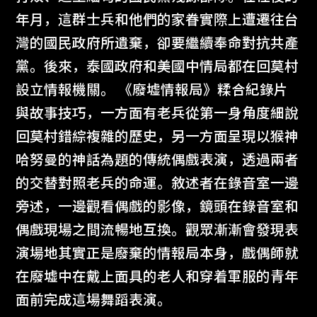
年月，這群士兵和他們的家眷實際上遭遷往台
灣的國民政府所遺棄，卻要繼續奉命對抗共產
黨。後來，泰國政府和美國中情局都在回莫村
設立情報機關。 《廢墟情報局》糅合紀錄片
與故事技巧，一方面有老兵從第一身角度細說
回莫村錯綜複雜的歷史，另一方面呈現以猴神
哈努曼的神話為題的傳統偶戲表演，透過兩者
的交替對照老兵的命運。敘述者在錄音室一邊
旁述，一邊觀看偶戲的影像，鏡頭在錄音室和
偶戲現場之間流暢地互換。觀眾漸漸會發現表
演場地其實正是廢棄的情報局本身，戲偶師就
在廢墟中在戴上面具的老人和穿着軍服的青年
面前完成這場舞蹈表演。