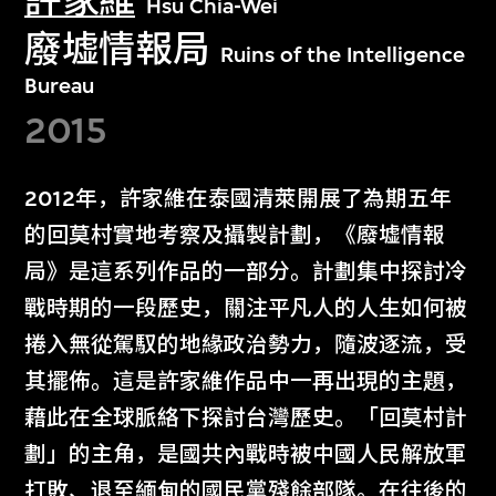
許家維
Hsu Chia-Wei
廢墟情報局
Ruins of the Intelligence
Bureau
2015
2012年，許家維在泰國清萊開展了為期五年
的回莫村實地考察及攝製計劃，《廢墟情報
局》是這系列作品的一部分。計劃集中探討冷
戰時期的一段歷史，關注平凡人的人生如何被
捲入無從駕馭的地緣政治勢力，隨波逐流，受
其擺佈。這是許家維作品中一再出現的主題，
藉此在全球脈絡下探討台灣歷史。「回莫村計
劃」的主角，是國共內戰時被中國人民解放軍
打敗、退至緬甸的國民黨殘餘部隊。在往後的