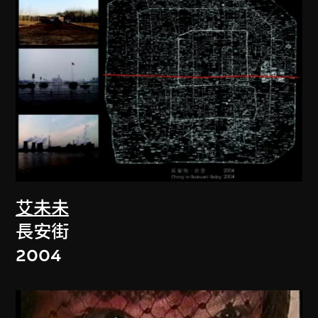
艾未未
長安街
2004