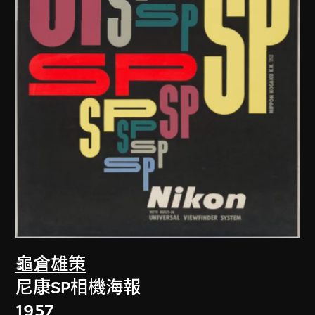
龜倉雄策
尼康SP相機海報
1957