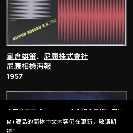
龜倉雄策
、
尼康株式會社
尼康相機海報
1957
本网站使用「Cookies」为你提供最好的网站
体验。
M+藏品的简体中文内容仍在更新，敬请期
了解更多
待！