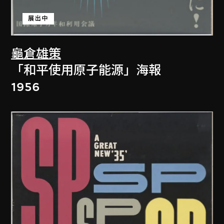
展出中
龜倉雄策
「和平使用原子能源」海報
1956