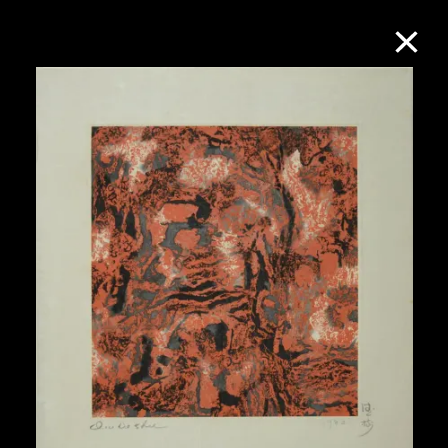
M+藏品
进一步筛选
搜索
关于M+藏品
探索世界顶级的二十及二十一世纪视觉
文化藏品。