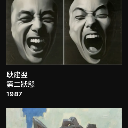
耿建翌
第二狀態
1987