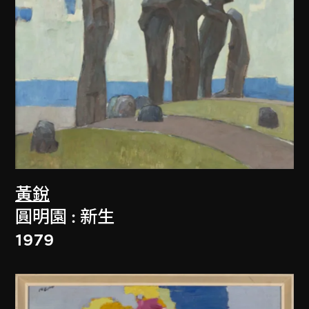
黃銳
圓明園 : 新生
1979