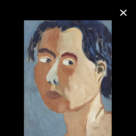
M+藏品
进一步筛选
搜索
关于M+藏品
探索世界顶级的二十及二十一世纪视觉
文化藏品。