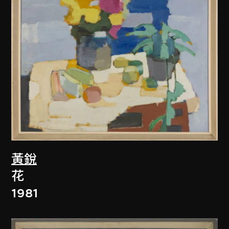
黃銳
花
1981