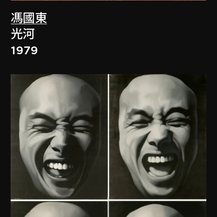
馮國東
光河
1979