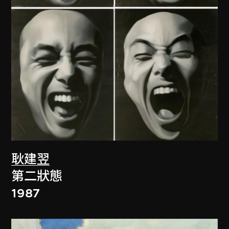
耿建翌
第二狀態
1987