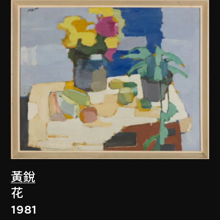
黃銳
花
1981