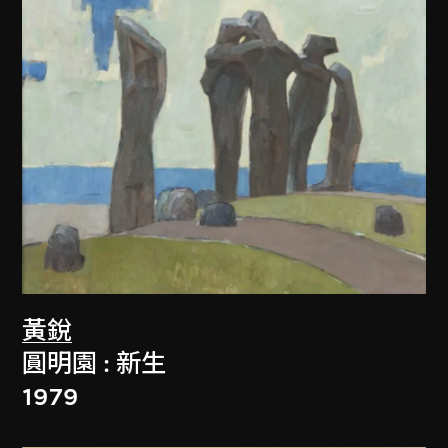
黃銳
圓明園 : 新生
1979