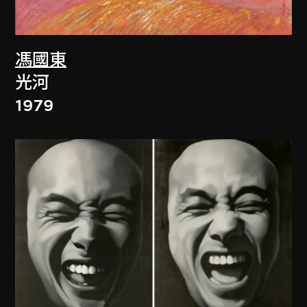
馮國東
光河
1979