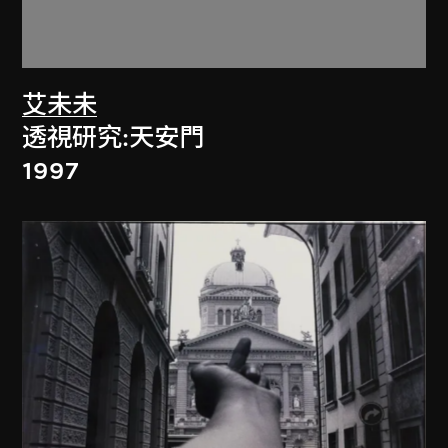
艾未未
透視研究:天安門
1997