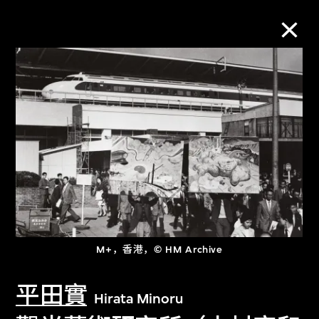
M+藏品
进一步筛选
搜索
关于M+藏品
M+，香港，© HM Archive
探索世界顶级的二十及二十一世纪视觉
平田實
文化藏品。
Hirata Minoru