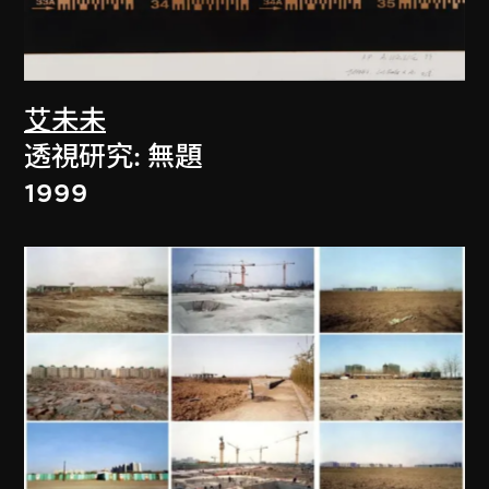
艾未未
透視研究: 無題
1999