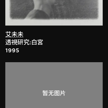
艾未未
透視研究:白宮
1995