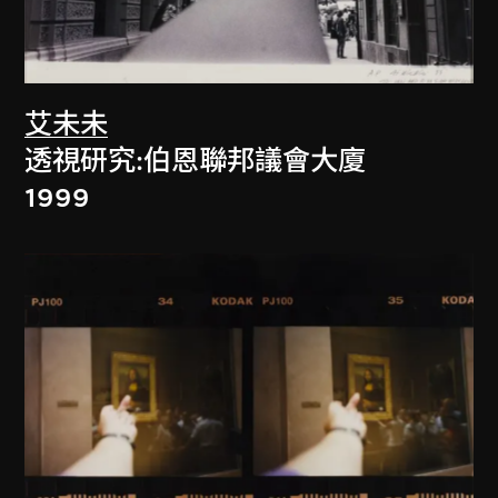
艾未未
透視研究:伯恩聯邦議會大廈
1999