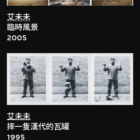
艾未未
臨時風景
2005
艾未未
摔一隻漢代的瓦罐
1995