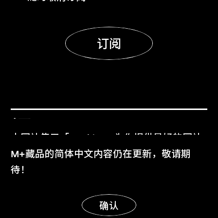
订阅
门票
本网站使用「Cookies」为你提供最好的网站
Get Tickets
体验。
M+藏品的简体中文内容仍在更新，敬请期
了解更多
待！
M+杂志
显示更多
M+ Magazine
明白
确认