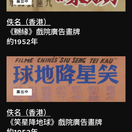
展出中
佚名（香港）
《嬲緣》戲院廣告畫牌
約1952年
展出中
佚名（香港）
《笑星降地球》戲院廣告畫牌