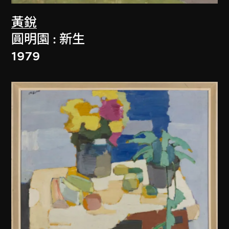
黃銳
圓明園 : 新生
1979