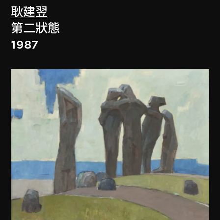
耿建翌
第二狀態
1987