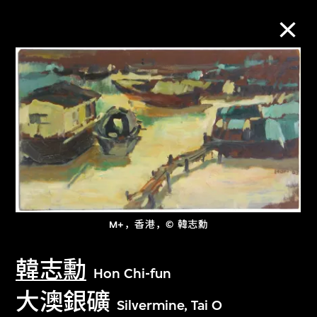
M+藏品
进一步筛选
搜索
关于M+藏品
M+，香港，© 韓志勳
韓志勳
探索世界顶级的二十及二十一世纪视觉
Hon Chi-fun
文化藏品。
大澳銀礦
Silvermine, Tai O