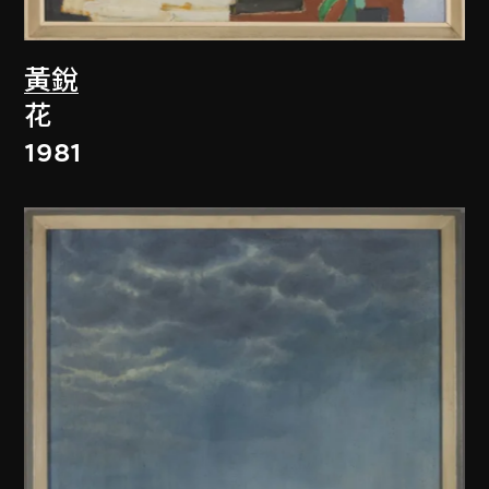
黃銳
花
1981