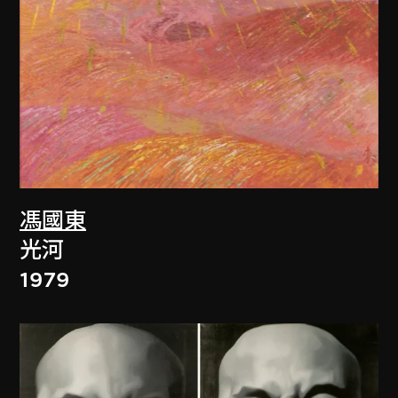
馮國東
光河
1979