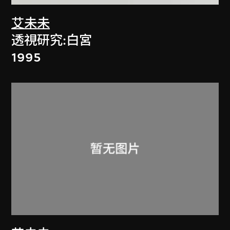
艾未未
透視研究:白宮
1995