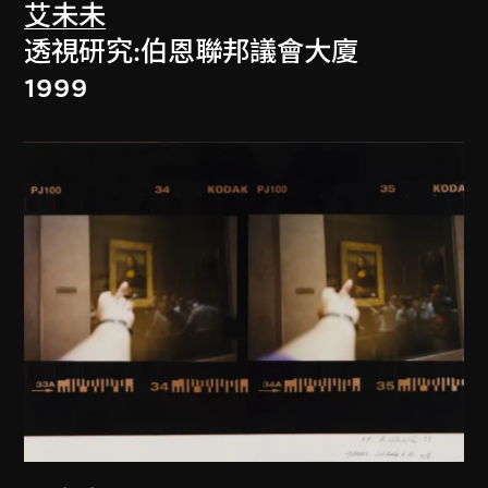
艾未未
透視研究:伯恩聯邦議會大廈
1999