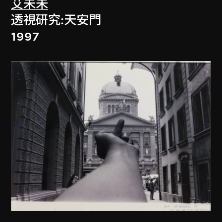
艾未未
透視研究:天安門
1997