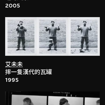
2005
艾未未
摔一隻漢代的瓦罐
1995