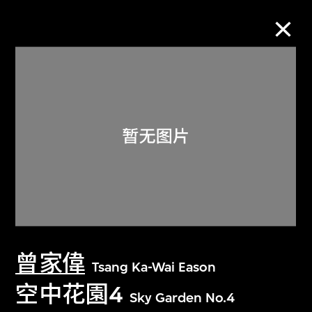
M+藏品
进一步筛选
搜索
关于M+藏品
曾家偉
探索世界顶级的二十及二十一世纪视觉
Tsang Ka-Wai Eason
文化藏品。
空中花園4
Sky Garden No.4