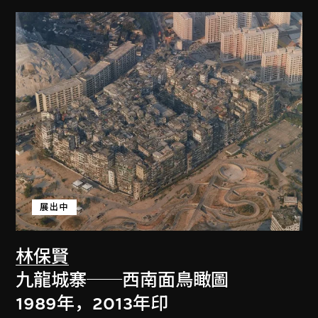
展出中
林保賢
九龍城寨──西南面鳥瞰圖
1989年，2013年印