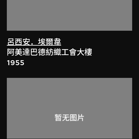
呂西安．埃爾韋
阿美達巴德紡織工會大樓
1955