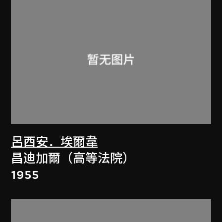
呂西安．埃爾韋
昌迪加爾（高等法院）
1955