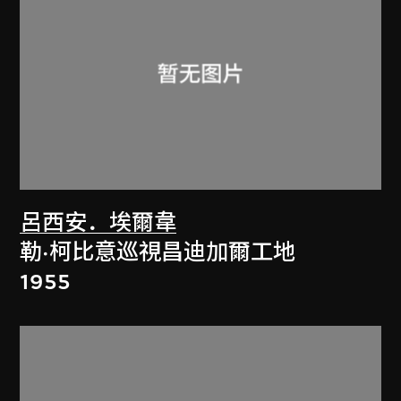
呂西安．埃爾韋
勒·柯比意巡視昌迪加爾工地
1955