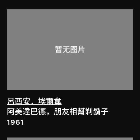
呂西安．埃爾韋
阿美達巴德，朋友相幫剃鬍子
1961