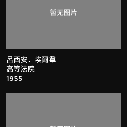
呂西安．埃爾韋
高等法院
1955