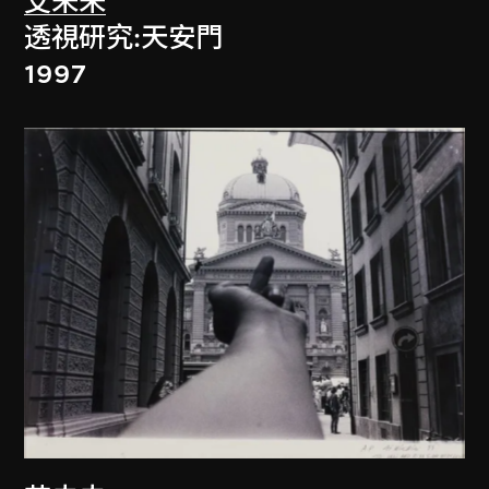
艾未未
透視研究:天安門
1997