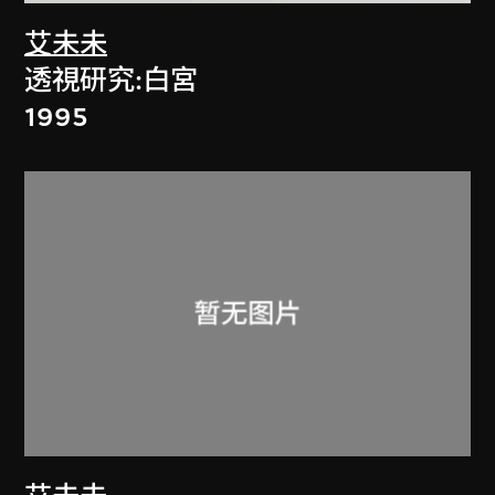
艾未未
透視研究:白宮
1995