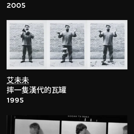
2005
艾未未
摔一隻漢代的瓦罐
1995