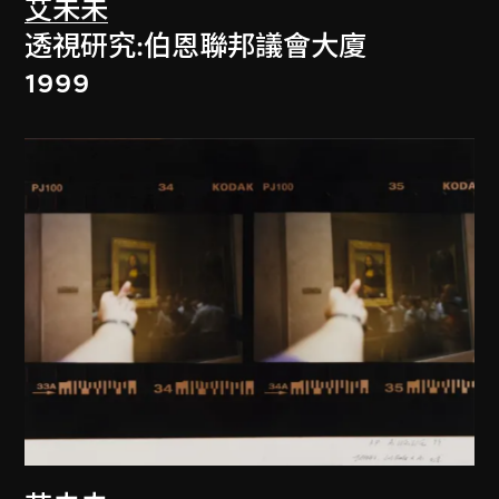
艾未未
透視研究:伯恩聯邦議會大廈
1999