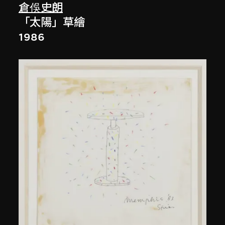
倉俁史朗
「太陽」草繪
1986