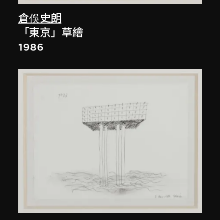
倉俁史朗
「東京」草繪
1986