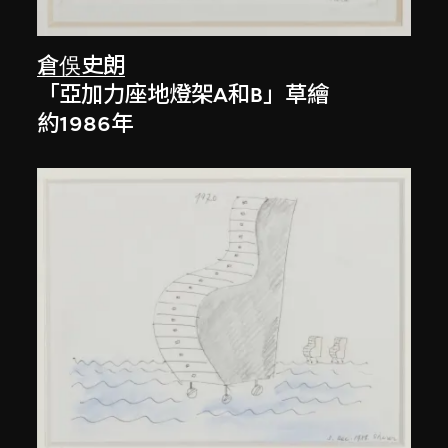
倉俁史朗
「亞加力座地燈架A和B」草繪
約1986年