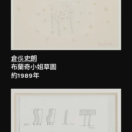
倉俁史朗
布蘭奇小姐草圖
約1989年