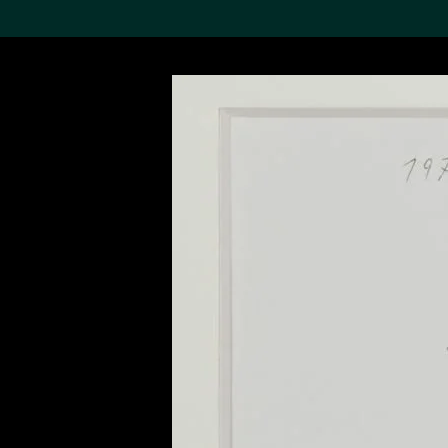
搜索M+藏品
Sea
19,052个结果
进一步筛选
关于M+藏品
探索世界顶级的二十及二十
一世纪视觉文化藏品。