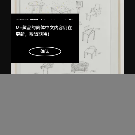
本网站使用「Cookies」为你
提供最好的网站体验。
M+藏品的简体中文内容仍在
了解更多
更新，敬请期待！
明白
确认
倉俁史朗
《作品集》草圖
約1986年