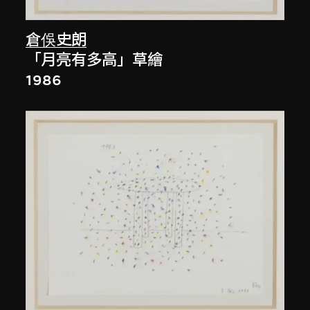
倉俁史朗
「月亮有多高」草繪
1986