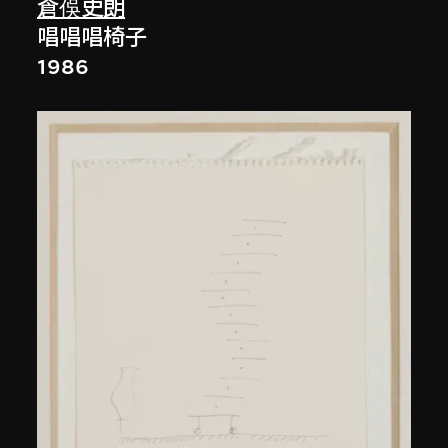
倉俁史朗
唱唱唱椅子
1986