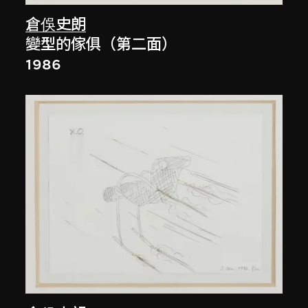
倉俁史朗
變型的傢俱（第二面）
1986