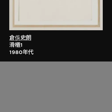
倉俁史朗
滑櫃1
1980年代