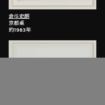
倉俁史朗
京都桌
約1983年