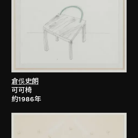
倉俁史朗
可可椅
約1986年