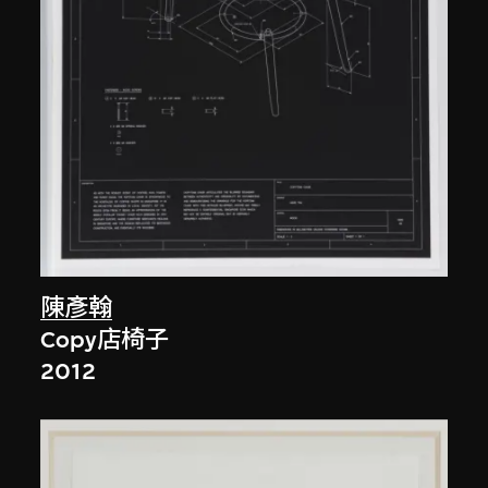
陳彥翰
Copy店椅子
2012