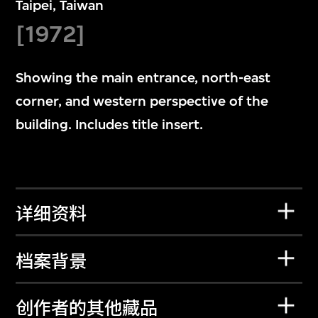
Taipei, Taiwan
[1972]
Showing the main entrance, north-east
corner, and western perspective of the
building. Includes title insert.
详细资料
档案背景
创作者的其他藏品