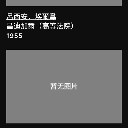
呂西安．埃爾韋
昌迪加爾（高等法院）
1955