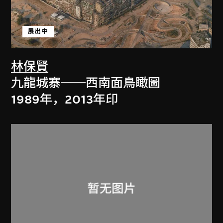
展出中
林保賢
九龍城寨──西南面鳥瞰圖
1989年，2013年印