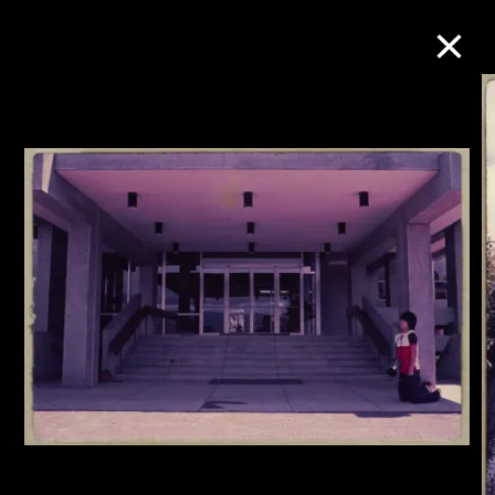
M+藏品
进一步筛选
搜索
关于M+藏品
探索世界顶级的二十及二十一世纪视觉
文化藏品。