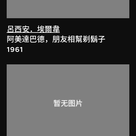
呂西安．埃爾韋
阿美達巴德，朋友相幫剃鬍子
1961