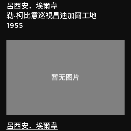
呂西安．埃爾韋
勒·柯比意巡視昌迪加爾工地
1955
呂西安．埃爾韋