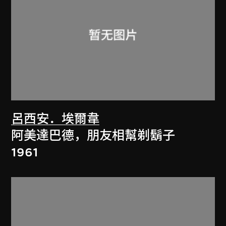
呂西安．埃爾韋
阿美達巴德，朋友相幫剃鬍子
1961