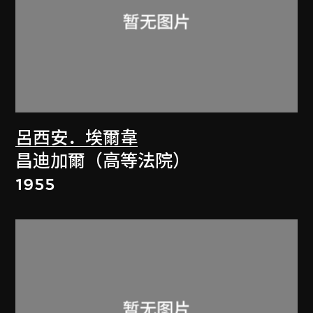
呂西安．埃爾韋
昌迪加爾（高等法院）
1955