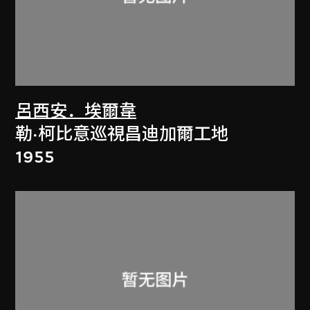
呂西安．埃爾韋
勒·柯比意巡視昌迪加爾工地
1955