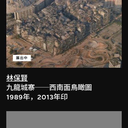
展出中
林保賢
九龍城寨──西南面鳥瞰圖
1989年，2013年印