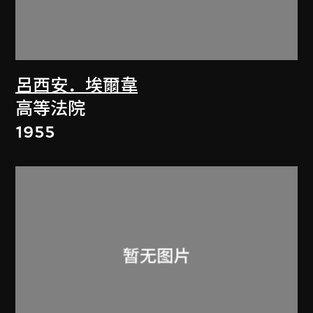
呂西安．埃爾韋
高等法院
1955