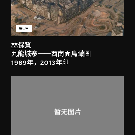
展出中
林保賢
九龍城寨──西南面鳥瞰圖
1989年，2013年印