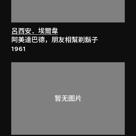
呂西安．埃爾韋
阿美達巴德，朋友相幫剃鬍子
1961