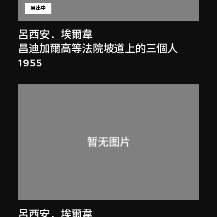
展出中
呂西安．埃爾韋
昌迪加爾高等法院坡道上的三個人
1955
呂西安．埃爾韋