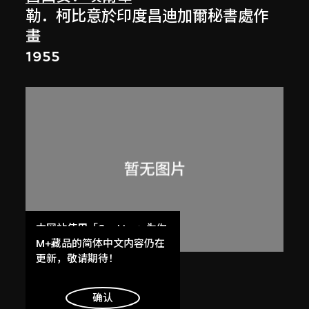
勒．柯比意於印度昌迪加爾秘書處作
畫
1955
本网站使用「Cookies」为你
提供最好的网站体验。
M+藏品的简体中文内容仍在
了解更多
更新，敬请期待！
呂西安．埃爾韋
昌迪加爾高等法院
明白
确认