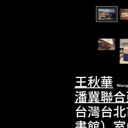
王秋華
Wang
潘冀聯合
台灣台北
書館）室