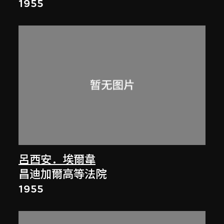
1955
呂西安．埃爾韋
昌迪加爾高等法院
1955