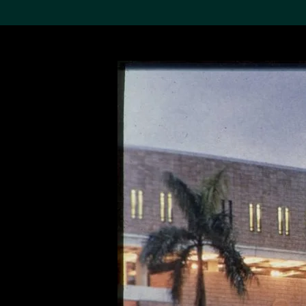
搜索M+藏品
Sea
19,052个结果
进一步筛选
关于M+藏品
探索世界顶级的二十及二十
一世纪视觉文化藏品。