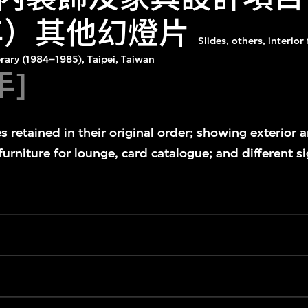
5年）其他幻燈片
Slides, others, interior
brary (1984–1985), Taipei, Taiwan
年]
s retained in their original order; showing exterior a
 furniture for lounge, card catalogue; and different si