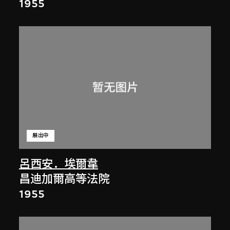
1955
展出中
呂西安．埃爾韋
昌迪加爾高等法院
1955