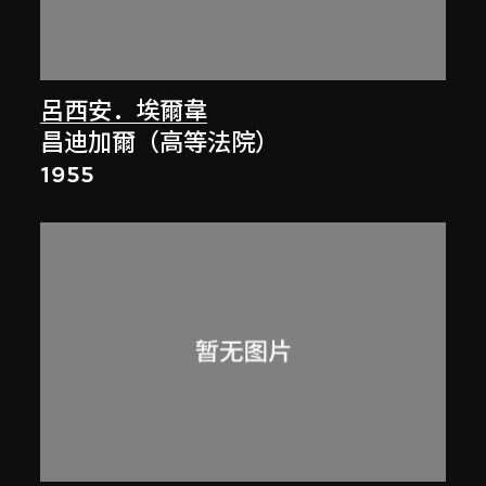
呂西安．埃爾韋
昌迪加爾（高等法院）
1955