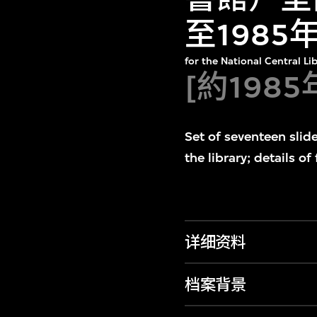
至198
for the National Central Li
[約1985
Set of seventeen slide
the library; details of
详细资料
档案背景