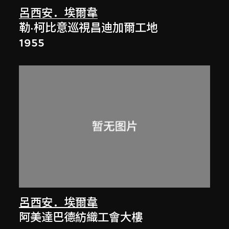
呂西安．埃爾韋
勒·柯比意巡視昌迪加爾工地
1955
呂西安．埃爾韋
阿美達巴德紡織工會大樓