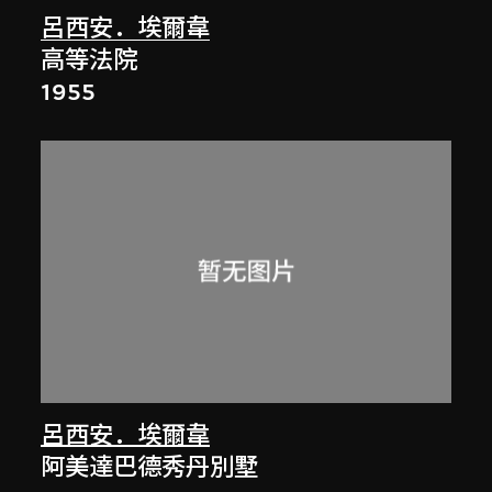
呂西安．埃爾韋
高等法院
1955
呂西安．埃爾韋
阿美達巴德秀丹別墅