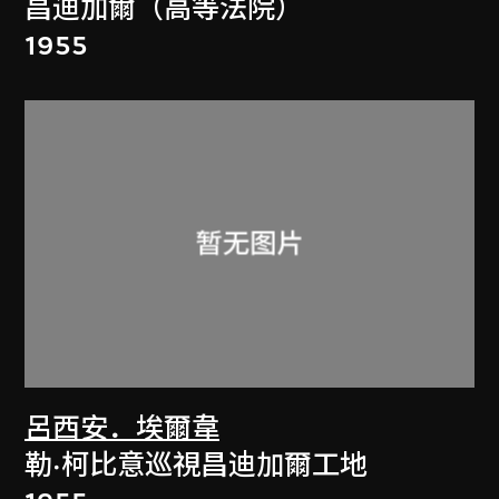
昌迪加爾（高等法院）
1955
呂西安．埃爾韋
勒·柯比意巡視昌迪加爾工地