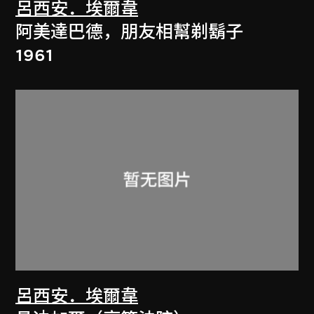
呂西安．埃爾韋
阿美達巴德，朋友相幫剃鬍子
1961
呂西安．埃爾韋