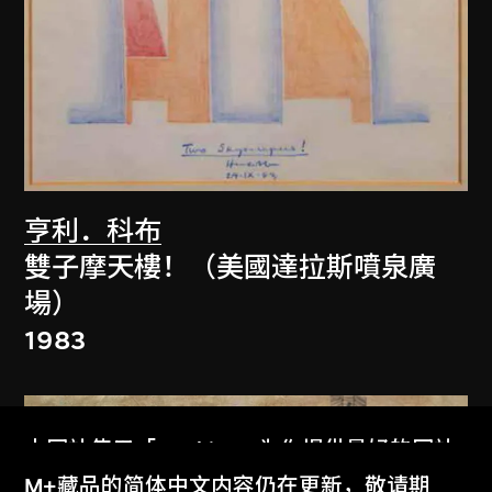
亨利．科布
雙子摩天樓！（美國達拉斯噴泉廣
場）
1983
本网站使用「Cookies」为你提供最好的网站
体验。
M+藏品的简体中文内容仍在更新，敬请期