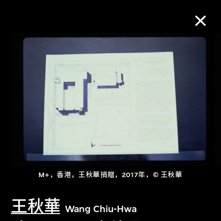
M+藏品
进一步筛选
搜索
关于M+藏品
M+，香港，王秋華捐贈，2017年，© 王秋華
探索世界顶级的二十及二十一世纪视觉
文化藏品。
王秋華
Wang Chiu-Hwa