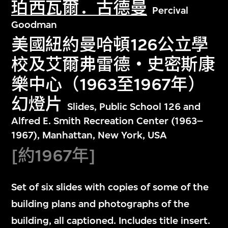
珀西瓦爾．古德曼
Percival
Goodman
美國紐約曼哈頓126公立學
校及艾爾弗雷德‧史密斯康
樂中心（1963至1967年）
幻燈片
Slides, Public School 126 and
Alfred E. Smith Recreation Center (1963–
1967), Manhattan, New York, USA
[約1967年]
Set of six slides with copies of some of the
building plans and photographs of the
building, all captioned. Includes title insert.