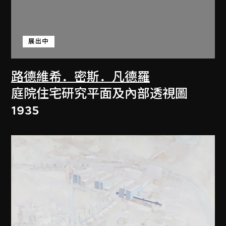
展出中
路德維希．密斯．凡德羅
庭院住宅研究平面及內部透視圖
1935