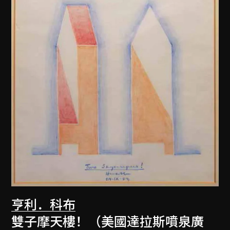
亨利．科布
雙子摩天樓！（美國達拉斯噴泉廣