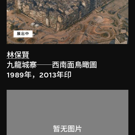
展出中
林保賢
九龍城寨──西南面鳥瞰圖
1989年，2013年印