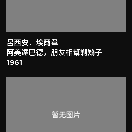
呂西安．埃爾韋
阿美達巴德，朋友相幫剃鬍子
1961