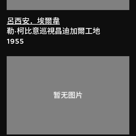
呂西安．埃爾韋
勒·柯比意巡視昌迪加爾工地
1955