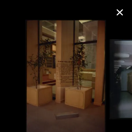
M+藏品
进一步筛选
搜索
关于M+藏品
探索世界顶级的二十及二十一世纪视觉
文化藏品。