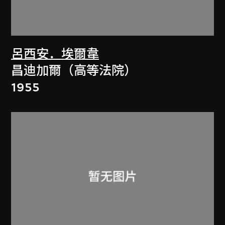
呂西安．埃爾韋
昌迪加爾（高等法院）
1955