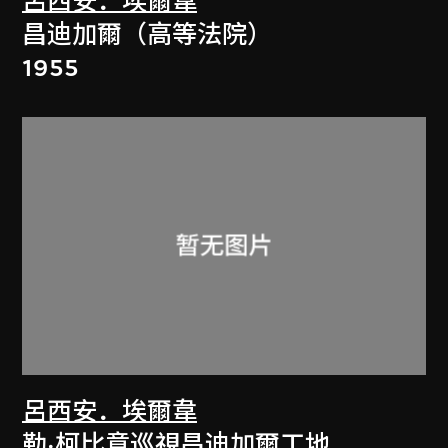
呂西安．埃爾韋
昌迪加爾（高等法院）
1955
呂西安．埃爾韋
勒·柯比意巡視昌迪加爾工地