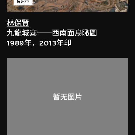
展出中
林保賢
九龍城寨──西南面鳥瞰圖
1989年，2013年印