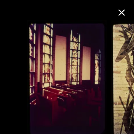
M+藏品
进一步筛选
搜索
关于M+藏品
探索世界顶级的二十及二十一世纪视觉
文化藏品。