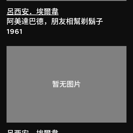
呂西安．埃爾韋
阿美達巴德，朋友相幫剃鬍子
1961