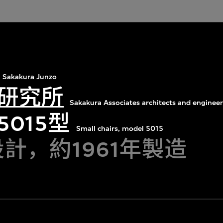
Sakakura Junzo
研究所
Sakakura Associates architects and engineer
015型
Small chairs, model 5015
設計，約1961年製造