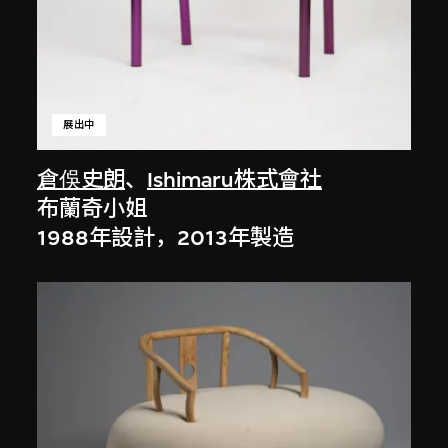
展出中
倉俁史朗
、
Ishimaru株式會社
布蘭奇小姐
1988年設計，2013年製造