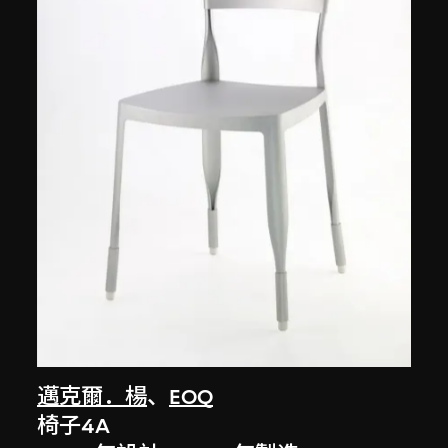
邁克爾．楊
、
EOQ
椅子4A