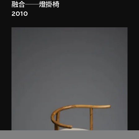
融合──燈掛椅
2010