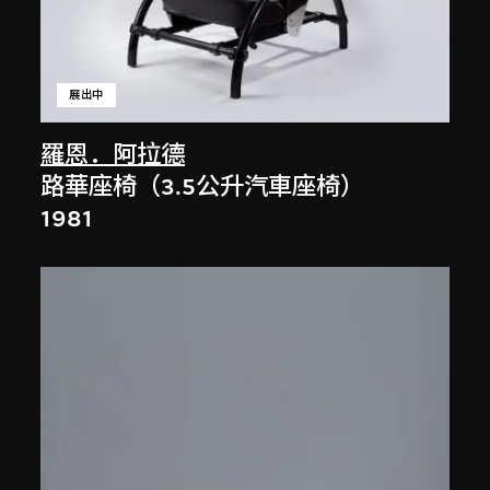
展出中
羅恩．阿拉德
路華座椅（3.5公升汽車座椅）
1981