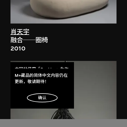
肖天宇
融合──圈椅
2010
本网站使用「Cookies」为你
提供最好的网站体验。
M+藏品的简体中文内容仍在
了解更多
更新，敬请期待！
明白
确认