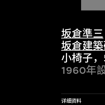
坂倉準三
坂倉建築
小椅子，5
1960年
详细资料