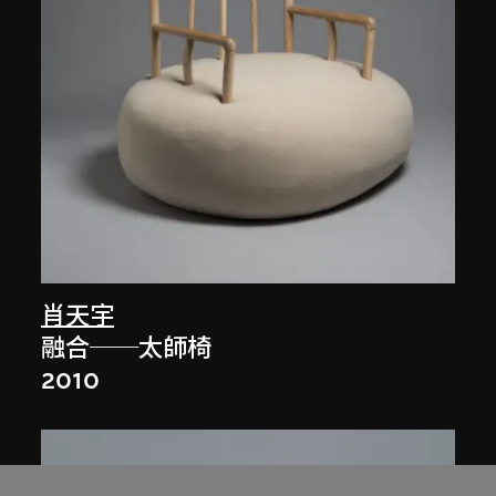
肖天宇
融合──太師椅
2010