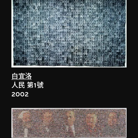
白宜洛
人民 第1號
2002