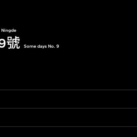
 Ningde
9號
Some days No. 9