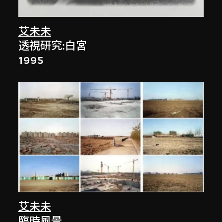
艾未未
透視研究:白宮
1995
艾未未
臨時風景