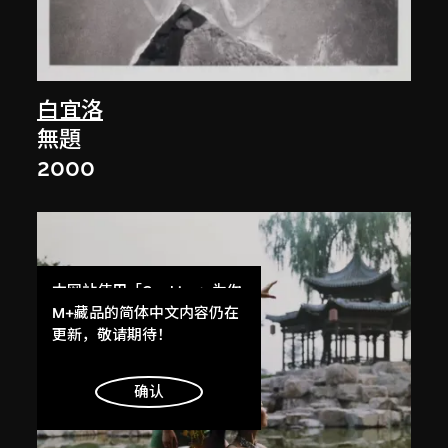
白宜洛
無題
2000
本网站使用「Cookies」为你
提供最好的网站体验。
M+藏品的简体中文内容仍在
了解更多
更新，敬请期待！
明白
确认