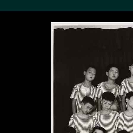
搜索M+藏品
Sea
19,052个结果
进一步筛选
关于M+藏品
探索世界顶级的二十及二十
一世纪视觉文化藏品。