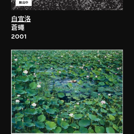
展出中
白宜洛
蒼蠅
2001