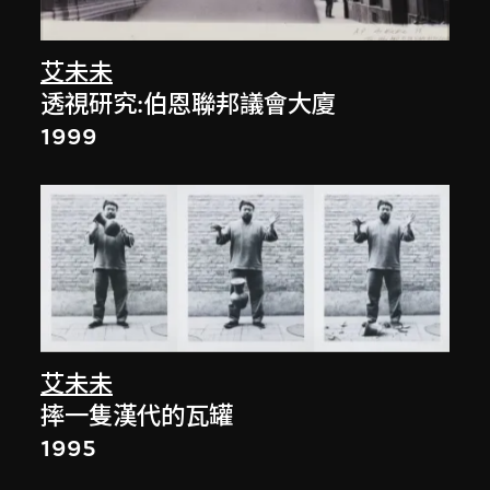
艾未未
透視研究:伯恩聯邦議會大廈
1999
艾未未
摔一隻漢代的瓦罐
1995