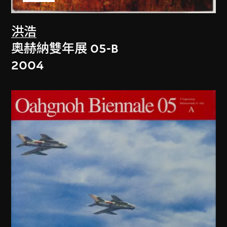
洪浩
奧赫納雙年展 05-B
2004