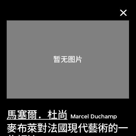
M+藏品
进一步筛选
搜索
关于M+藏品
馬塞爾．杜尚
探索世界顶级的二十及二十一世纪视觉
Marcel Duchamp
文化藏品。
麥布萊對法國現代藝術的一