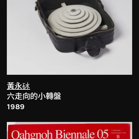
黃永砅
六走向的小轉盤
1989