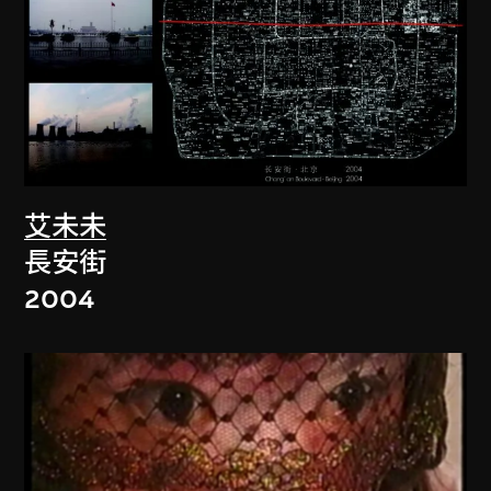
艾未未
長安街
2004