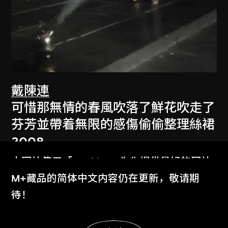
戴陳連
可惜那無情的春風吹落了鮮花吹走了
芬芳並帶着無限的感傷偷偷整理絲裙
2008
本网站使用「Cookies」为你提供最好的网站
体验。
M+藏品的简体中文内容仍在更新，敬请期
了解更多
待！
显示更多