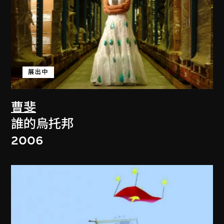
展出中
曹斐
誰的烏托邦
2006