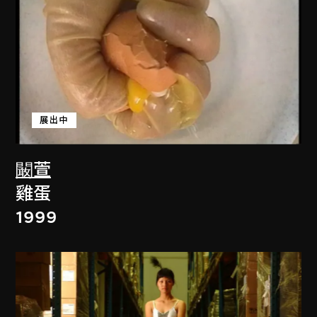
展出中
闞萱
雞蛋
1999