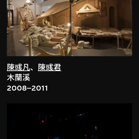
陳彧凡
、
陳彧君
木蘭溪
2008–2011