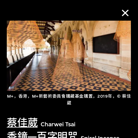
M+藏品
进一步筛选
搜索
M+，香港，M+新藝術委員會購藏基金購置，2019年，© 蔡佳
关于M+藏品
葳
探索世界顶级的二十及二十一世纪视觉
蔡佳葳
Charwei Tsai
文化藏品。
香鐘—百字明咒