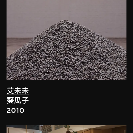
艾未未
葵瓜子
2010