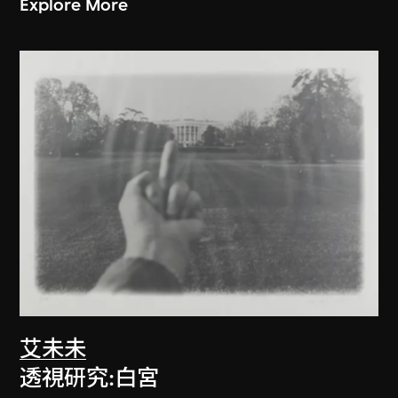
Explore More
艾未未
透視研究:白宮