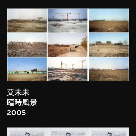
艾未未
臨時風景
2005