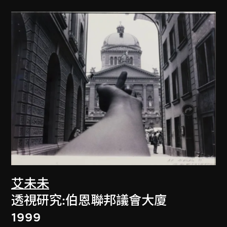
艾未未
透視研究:伯恩聯邦議會大廈
1999