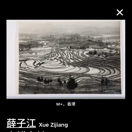
M+藏品
进一步筛选
搜索
关于M+藏品
M+，香港
探索世界顶级的二十及二十一世纪视觉
文化藏品。
薛子江
Xue Zijiang