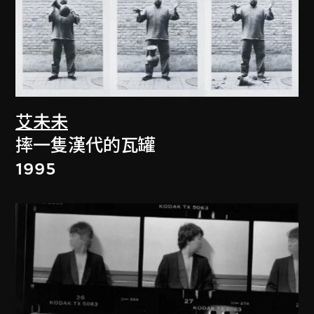
艾未未
摔一隻漢代的瓦罐
1995