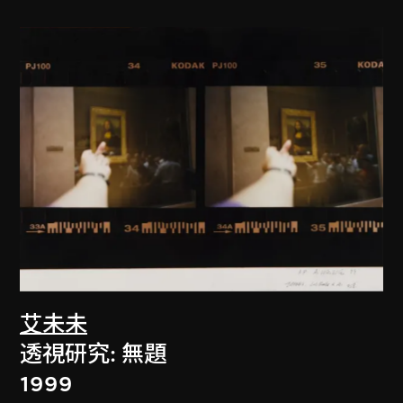
艾未未
透視研究: 無題
1999