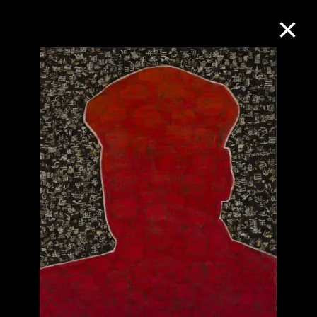
M+藏品
进一步筛选
搜索
关于M+藏品
探索世界顶级的二十及二十一世纪视觉
文化藏品。