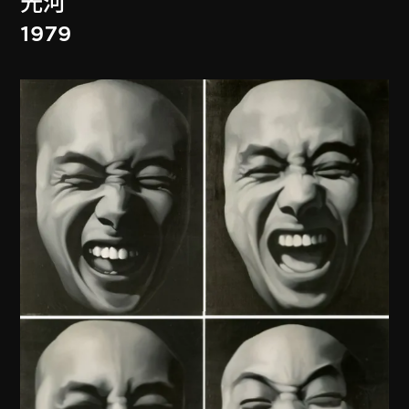
光河
1979