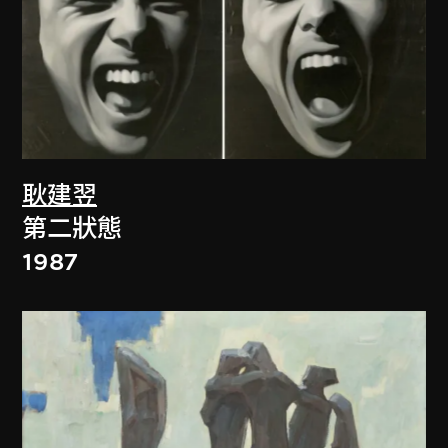
耿建翌
第二狀態
1987