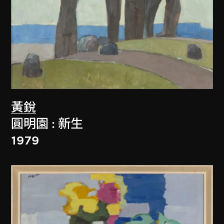
黃銳
圓明園 : 新生
1979