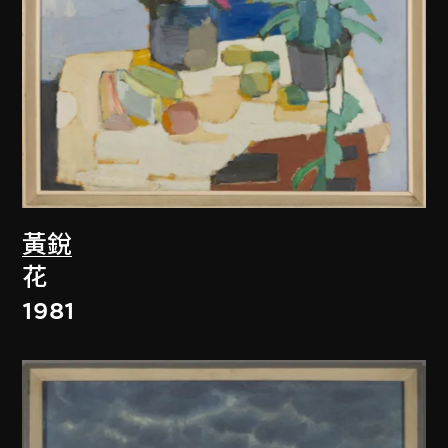
黃銳
花
1981