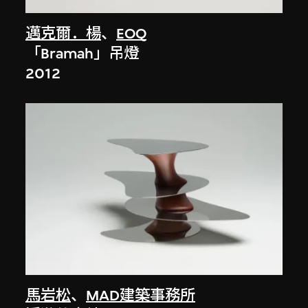
邁克爾．楊
、
EOQ
「Bramah」吊燈
2012
馬岩松
、
MAD建築事務所