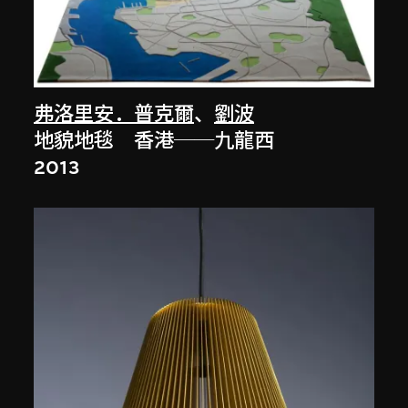
弗洛里安．普克爾
、
劉波
地貌地毯 香港──九龍西
2013