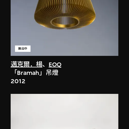
展出中
邁克爾．楊
、
EOQ
「Bramah」吊燈
2012