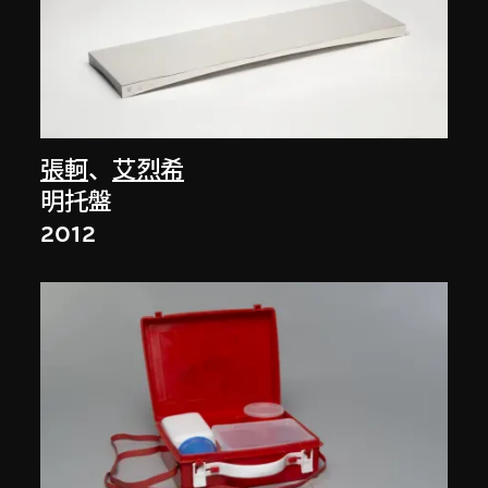
張軻
、
艾烈希
明托盤
2012