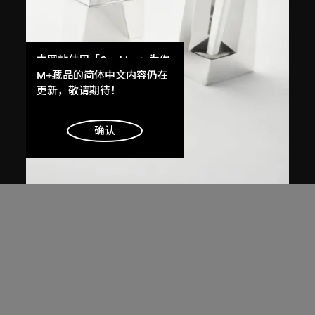
本网站使用「Cookies」为你
提供最好的网站体验。
M+藏品的简体中文内容仍在
了解更多
更新，敬请期待！
明白
确认
扎哈．哈迪德
、
Sawaya & Moroni
泡茶及咖啡用具
1995至1996年設計