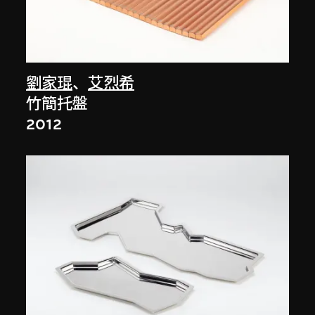
劉家琨
、
艾烈希
竹簡托盤
2012