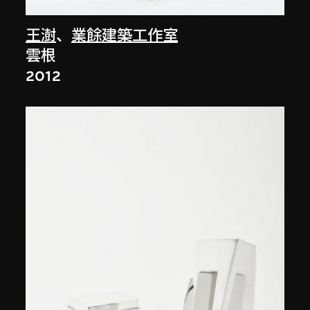
王澍
、
業餘建築工作室
雲根
2012