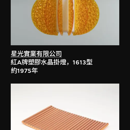
星光實業有限公司
紅A牌塑膠水晶掛燈，1613型
約1975年