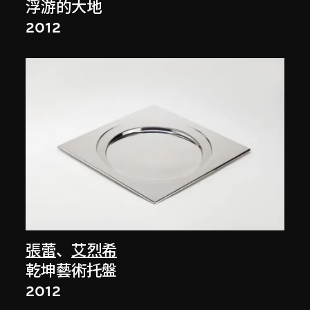
浮游的大地
2012
張蕾
、
艾烈希
乾坤藝術托盤
2012