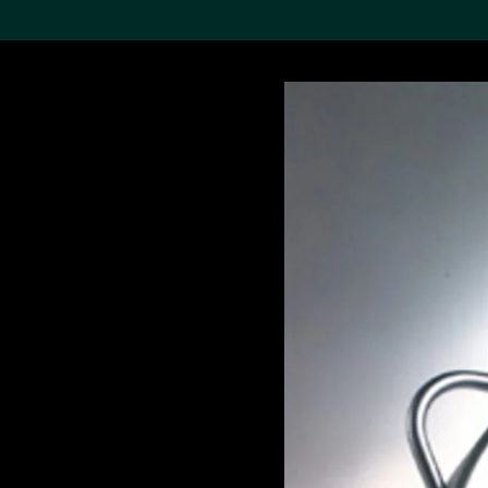
搜索M+藏品
Sea
19,052个结果
进一步筛选
关于M+藏品
探索世界顶级的二十及二十
一世纪视觉文化藏品。