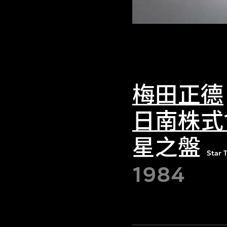
梅田正德
日南株式
星之盤
Star 
1984