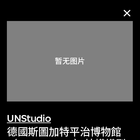
M+藏品
进一步筛选
搜索
关于M+藏品
UNStudio
探索世界顶级的二十及二十一世纪视觉
文化藏品。
德國斯圖加特平治博物館