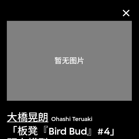
M+藏品
进一步筛选
搜索
关于M+藏品
大橋晃朗
探索世界顶级的二十及二十一世纪视觉
Ohashi Teruaki
文化藏品。
「板凳『Bird Bud』#4」