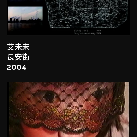
艾未未
長安街
2004