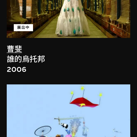
展出中
曹斐
誰的烏托邦
2006