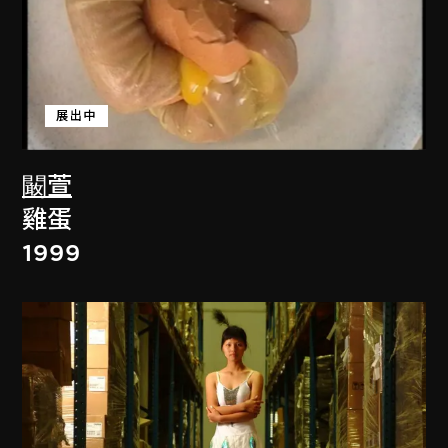
展出中
闞萱
雞蛋
1999