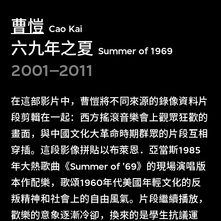
曹愷
Cao Kai
六九年之夏
Summer of 1969
2001–2011
在這部影片中，曹愷將不同來源的錄像資料片
段剪輯在一起：西方搖滾音樂會上觀眾狂歡的
畫面，與中國文化大革命時期群眾的片段互相
穿插。這段影像拼貼以布萊恩．亞當斯1985
年大熱歌曲《Summer of ’69》的現場演唱版
本作配樂，歌頌1960年代美國年輕文化的反
叛精神和社會上的自由風氣。片段繼續播放，
歡樂的意象逐漸冷卻，換來的是學生抗議運