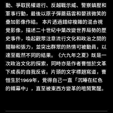
動、爭取民權遊行、反越戰示威、警察鎮壓和
軍事行動，最後以原子彈蘑菇雲和嬰孩微笑的
疊加影像作結。 本片透過錯綜複雜的混合視
覺影像，描述二十世紀中葉改變世界局勢的歷
史事件，喚起觀眾注意流行文化和政治之間的
關聯和張力，並突出群眾的熱情可被動員，以
達至截然不同的結果。《六九年之夏》既是一
次政治文化的探索，同時亦是作者曹愷於文革
下成長的自我反省。片頭的文字標題寫道，曹
愷生於1969年，覺得自己一直「沉睡在紅色
的鐵幕中」，直至被東西方變革的喧鬧驚醒。