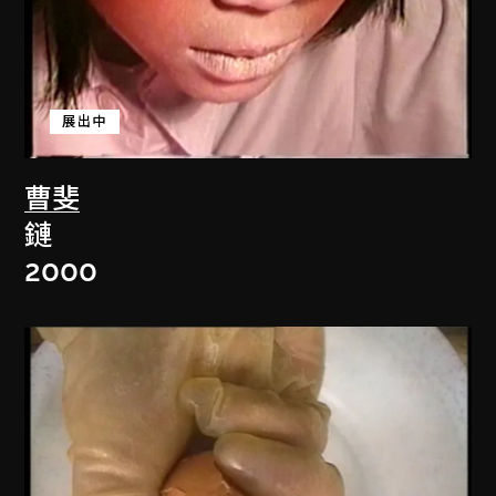
展出中
曹斐
鏈
2000