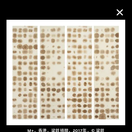
M+藏品
进一步筛选
搜索
关于M+藏品
探索世界顶级的二十及二十一世纪视觉
文化藏品。
M+，香港，梁銓捐贈，2017年，© 梁銓