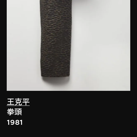
王克平
拳頭
1981