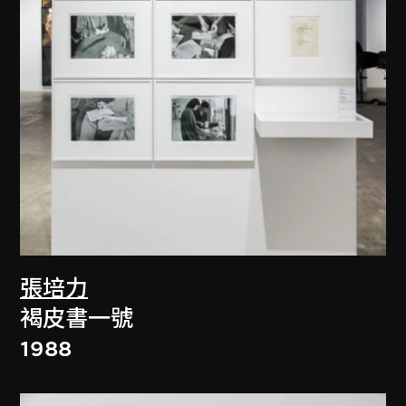
張培力
褐皮書一號
1988