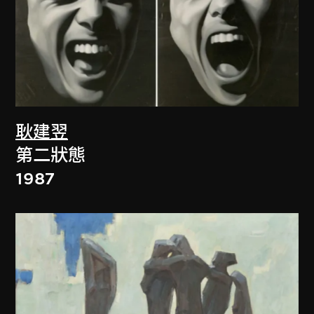
耿建翌
第二狀態
1987