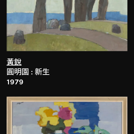
黃銳
圓明園 : 新生
1979