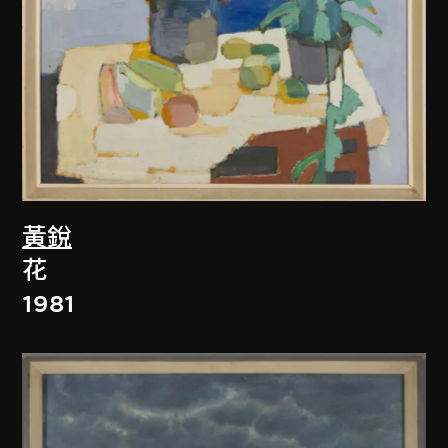
黃銳
花
1981