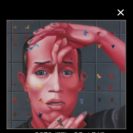
M+藏品
进一步筛选
搜索
关于M+藏品
探索世界顶级的二十及二十一世纪视觉
文化藏品。