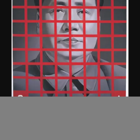
王廣義
毛澤東: 紅色方格二號
1989