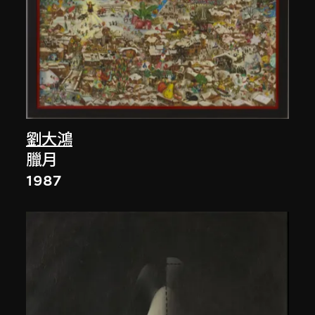
劉大鴻
臘月
1987