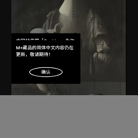
本网站使用「Cookies」为你
提供最好的网站体验。
M+藏品的简体中文内容仍在
了解更多
更新，敬请期待！
明白
确认
王廣義
後古典──聖母子