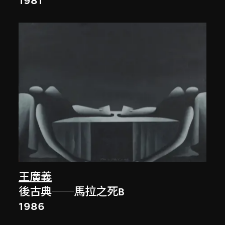
1981
王廣義
後古典──馬拉之死B
1986