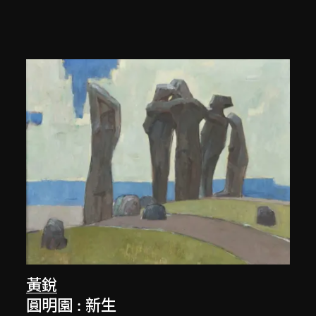
黃銳
圓明園 : 新生