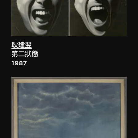
耿建翌
第二狀態
1987