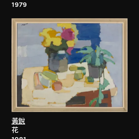
1979
黃銳
花