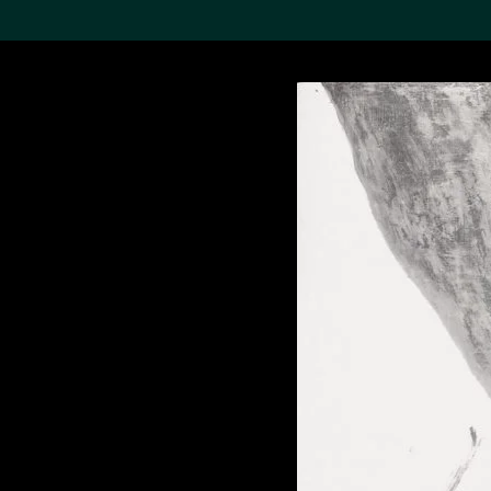
搜索M+藏品
Sea
19,052个结果
进一步筛选
关于M+藏品
探索世界顶级的二十及二十
一世纪视觉文化藏品。