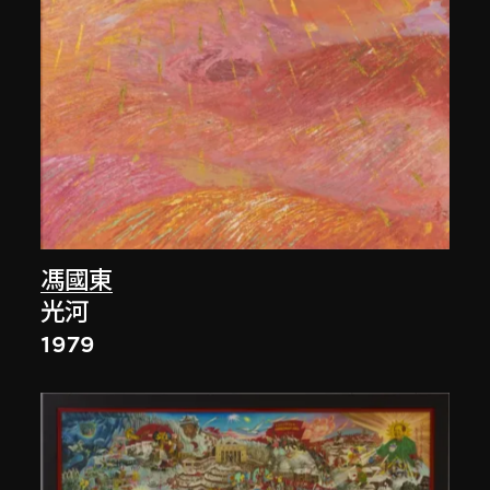
馮國東
光河
1979