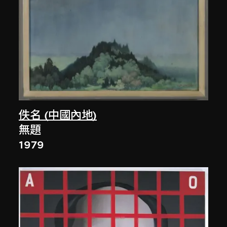
佚名 (中國內地)
無題
1979