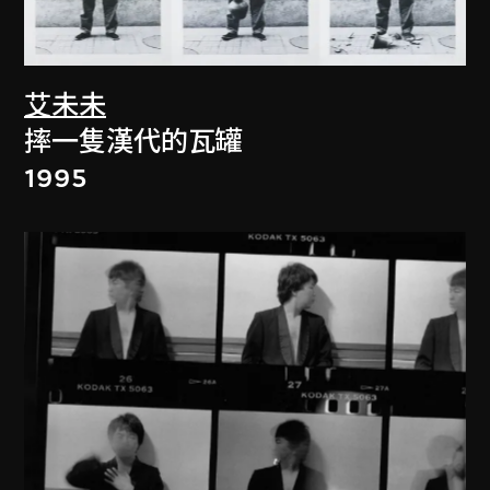
艾未未
摔一隻漢代的瓦罐
1995