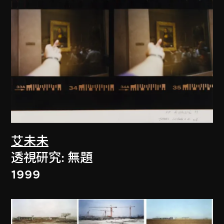
艾未未
透視研究: 無題
1999