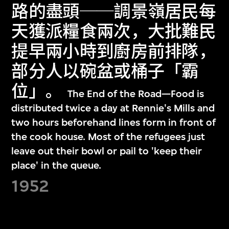
路的盡頭──調景嶺居民每
天獲派糧食兩次，大批難民
提早兩小時到廚房前排隊，
部分人以碗盆或桶子「霸
位」。
The End of the Road—Food is
distributed twice a day at Rennie's Mills and
two hours beforehand lines form in front of
the cook house. Most of the refugees just
leave out their bowl or pail to 'keep their
place' in the queue.
1952