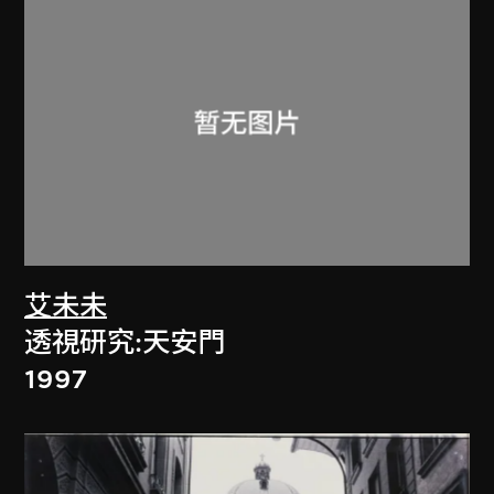
艾未未
透視研究:天安門
1997