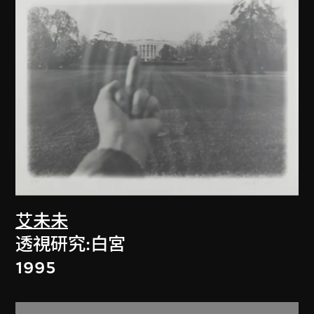
艾未未
透視研究:白宮
1995