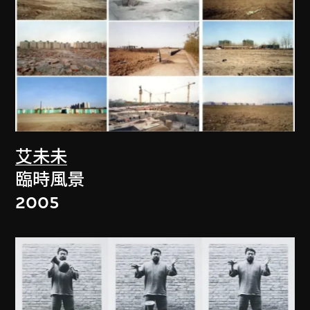
艾未未
臨時風景
2005