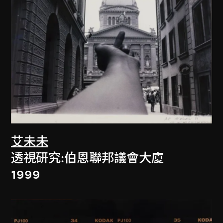
艾未未
透視研究:伯恩聯邦議會大廈
1999