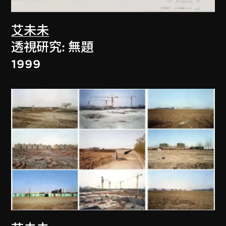
艾未未
透視研究: 無題
1999