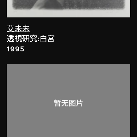
艾未未
透視研究:白宮
1995