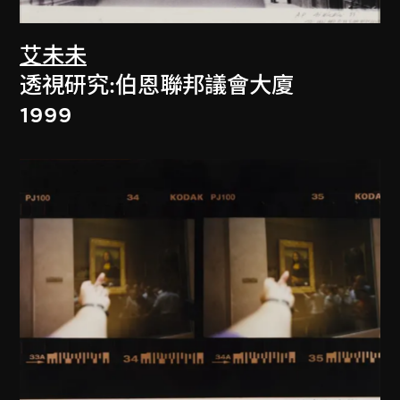
艾未未
透視研究:伯恩聯邦議會大廈
1999