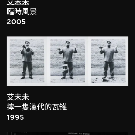
艾未未
臨時風景
2005
艾未未
摔一隻漢代的瓦罐
1995