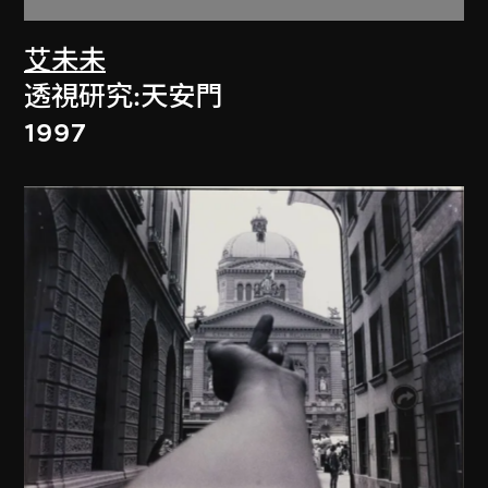
艾未未
透視研究:天安門
1997