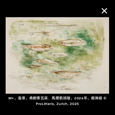
M+藏品
进一步筛选
搜索
关于M+藏品
探索世界顶级的二十及二十一世纪视觉
M+，香港，弗朗索瓦兹．馬爾凱捐贈，2024年，趙無極 ©
ProLitteris, Zurich, 2025
文化藏品。