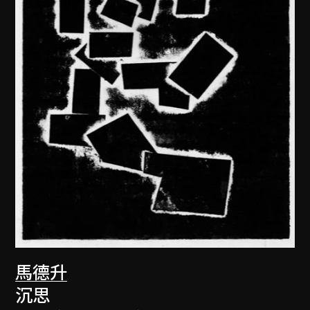
馬德升
沉思