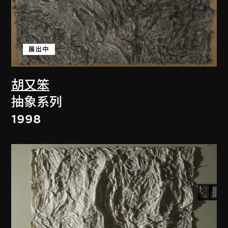
展出中
胡又笨
抽象系列
1998