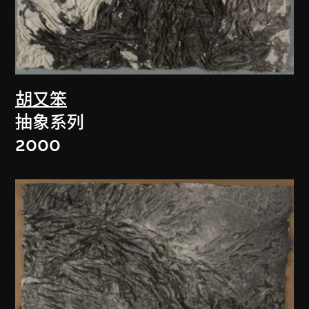
胡又笨
抽象系列
2000