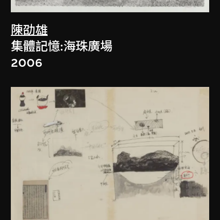
陳劭雄
集體記憶:海珠廣場
2006