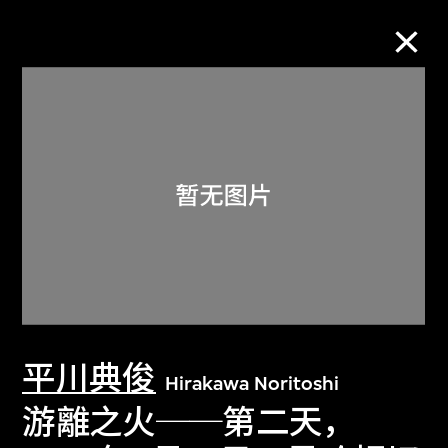
M+藏品
进一步筛选
搜索
关于M+藏品
平川典俊
探索世界顶级的二十及二十一世纪视觉
Hirakawa Noritoshi
文化藏品。
游離之火──第二天，