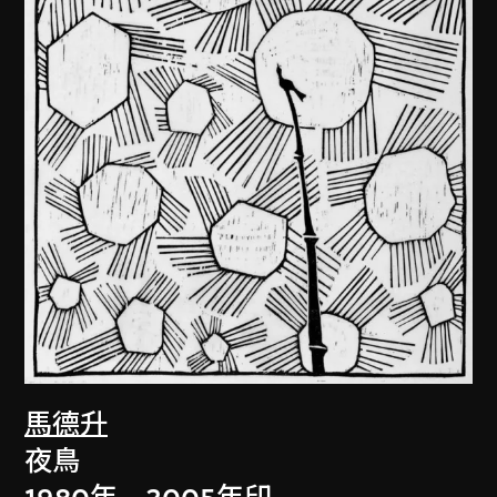
馬德升
夜鳥