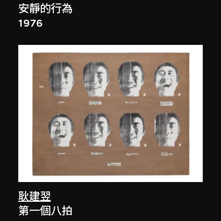
安靜的行為
1976
耿建翌
第一個八拍