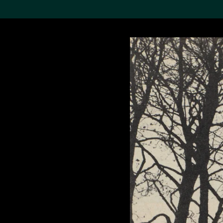
搜索M+藏品
Sea
19,052个结果
进一步筛选
关于M+藏品
探索世界顶级的二十及二十
一世纪视觉文化藏品。