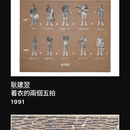
耿建翌
着衣的兩個五拍
1991