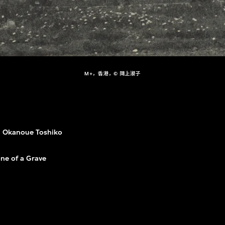
M+，香港，© 岡上淑子
Okanoue Toshiko
ne of a Grave