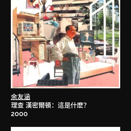
余友涵
理查 漢密爾頓：這是什麽？
2000