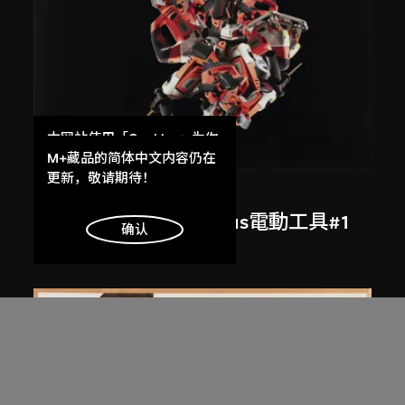
本网站使用「Cookies」为你
提供最好的网站体验。
M+藏品的简体中文内容仍在
了解更多
更新，敬请期待！
梁慧圭
五金店拼貼──Bauhaus電動工具#1
明白
确认
2013