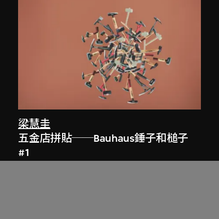
梁慧圭
五金店拼貼──Bauhaus錘子和槌子
#1
2013