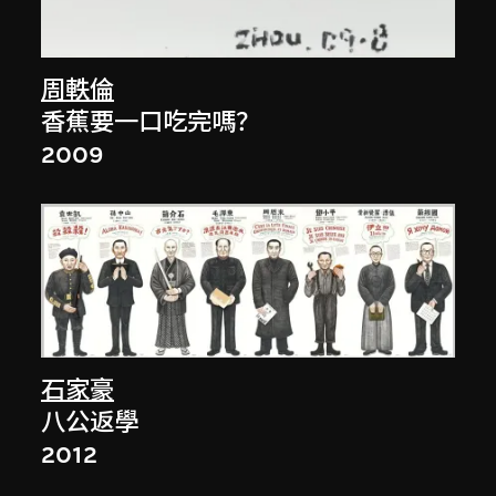
周軼倫
香蕉要一口吃完嗎？
2009
石家豪
八公返學
2012