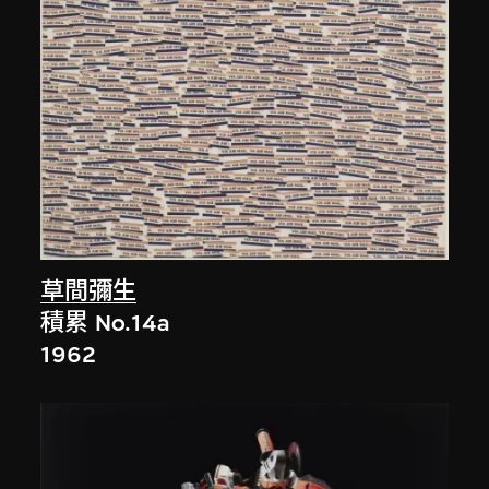
草間彌生
積累 No.14a
1962